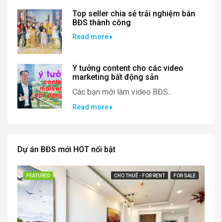
Top seller chia sẻ trải nghiệm bán
BĐS thành công
Read more
Ý tưởng content cho các video
marketing bất động sản
Các bạn mới làm video BĐS...
Read more
Dự án BĐS mới HOT nổi bật
FEATURED
CHO THUÊ - FOR RENT
FOR SALE
FE