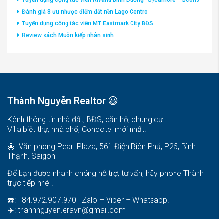
Tuyển dụng cộng tác viên Rivana Bình Dương- Sycamore – Bcons
Đánh giá 8 ưu nhược điểm đất nền Lago Centro
Tuyển dụng cộng tác viên MT Eastmark City BĐS
Review sách Muôn kiếp nhân sinh
Thành Nguyễn Realtor 😃
Kênh thông tin nhà đất, BĐS, căn hộ, chung cư
Villa biệt thự, nhà phố, Condotel mới nhất.
🌼: Văn phòng Pearl Plaza, 561 Điện Biên Phủ, P25, Bình
Thạnh, Saigon
Để bạn được nhanh chóng hỗ trợ, tư vấn, hãy phone Thành
trực tiếp nhé !
☎️: +84.972.907.970 | Zalo – Viber – Whatsapp.
✈️:
thanhnguyen.eravn@gmail.com