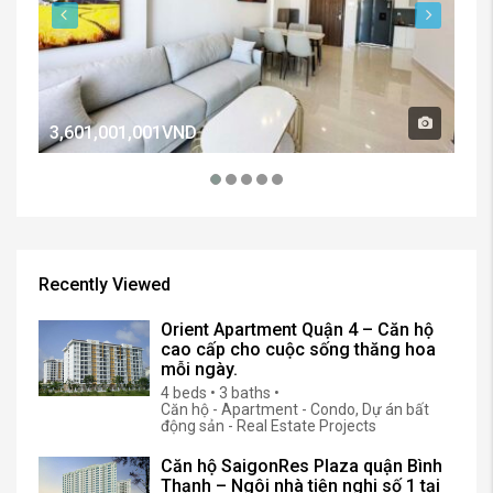
3,601,001,001VND
2,
Recently Viewed
Orient Apartment Quận 4 – Căn hộ
cao cấp cho cuộc sống thăng hoa
mỗi ngày.
4 beds • 3 baths •
Căn hộ - Apartment - Condo, Dự án bất
động sản - Real Estate Projects
Căn hộ SaigonRes Plaza quận Bình
Thạnh – Ngôi nhà tiện nghi số 1 tại