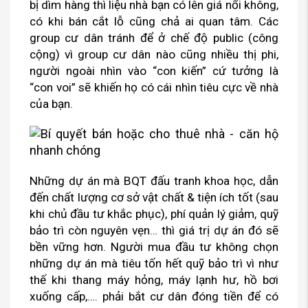
bị dìm hàng thì liệu nhà bạn có lên giá nổi không,
có khi bán cắt lỗ cũng chả ai quan tâm. Các
group cư dân tránh để ở chế độ public (công
cộng) vì group cư dân nào cũng nhiều thị phi,
người ngoài nhìn vào “con kiến” cứ tưởng là
“con voi” sẽ khiến họ có cái nhìn tiêu cực về nhà
của bạn.
Những dự án mà BQT đấu tranh khoa học, dẫn
đến chất lượng cơ sở vật chất & tiện ích tốt (sau
khi chủ đầu tư khắc phục), phí quản lý giảm, quỹ
bảo trì còn nguyên vẹn… thì giá trị dự án đó sẽ
bền vững hơn. Người mua đầu tư không chọn
những dự án mà tiêu tốn hết quỹ bảo trì vì như
thế khi thang máy hỏng, máy lạnh hư, hồ bơi
xuống cấp,…. phải bắt cư dân đóng tiền để có