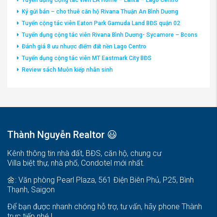
Tuyển dụng Cộng tác viên LA Home – Larita – Lago Centro
Ký gửi bán – cho thuê căn hộ Rivana Thuận An Bình Dương
Tuyển cộng tác viên Eaton Park Gamuda Land BĐS quận 02
Tuyển dụng cộng tác viên Rivana Bình Dương- Sycamore – Bcons
Đánh giá 8 ưu nhược điểm đất nền Lago Centro
Tuyển dụng cộng tác viên MT Eastmark City BĐS
Review sách Muôn kiếp nhân sinh
Thành Nguyễn Realtor 😃
Kênh thông tin nhà đất, BĐS, căn hộ, chung cư
Villa biệt thự, nhà phố, Condotel mới nhất.
🌼: Văn phòng Pearl Plaza, 561 Điện Biên Phủ, P25, Bình
Thạnh, Saigon
Để bạn được nhanh chóng hỗ trợ, tư vấn, hãy phone Thành
trực tiếp nhé !