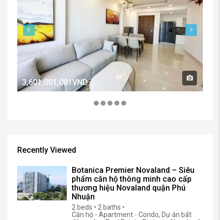
3,601,001,001VND
2,
Recently Viewed
Botanica Premier Novaland – Siêu
phẩm căn hộ thông minh cao cấp
thương hiệu Novaland quận Phú
Nhuận
2 beds • 2 baths •
Căn hộ - Apartment - Condo, Dự án bất