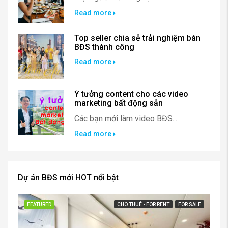
Read more
Top seller chia sẻ trải nghiệm bán
BĐS thành công
Read more
Ý tưởng content cho các video
marketing bất động sản
Các bạn mới làm video BĐS...
Read more
Dự án BĐS mới HOT nổi bật
FEATURED
CHO THUÊ - FOR RENT
FOR SALE
FE