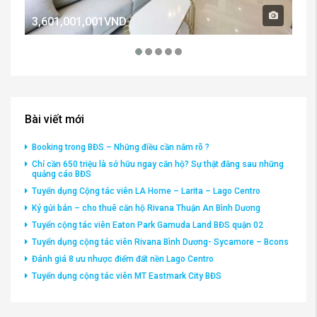
3,601,001,001VND
2,
Bài viết mới
Booking trong BĐS – Những điều cần nắm rõ ?
Chỉ cần 650 triệu là sở hữu ngay căn hộ? Sự thật đằng sau những
quảng cáo BĐS
Tuyển dụng Cộng tác viên LA Home – Larita – Lago Centro
Ký gửi bán – cho thuê căn hộ Rivana Thuận An Bình Dương
Tuyển cộng tác viên Eaton Park Gamuda Land BĐS quận 02
Tuyển dụng cộng tác viên Rivana Bình Dương- Sycamore – Bcons
Đánh giá 8 ưu nhược điểm đất nền Lago Centro
Tuyển dụng cộng tác viên MT Eastmark City BĐS