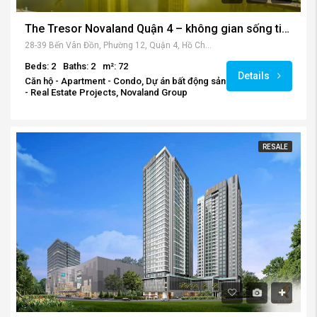
The Tresor Novaland Quận 4 – không gian sống tiện nghi và hoàn hảo.
28-39 Bến Vân Đồn, Phường 12, Quận 4, Hồ Chí Minh, Việt Nam
Beds: 2
Baths: 2
m²: 72
Details
Căn hộ - Apartment - Condo, Dự án bất động sản
- Real Estate Projects, Novaland Group
RESALE