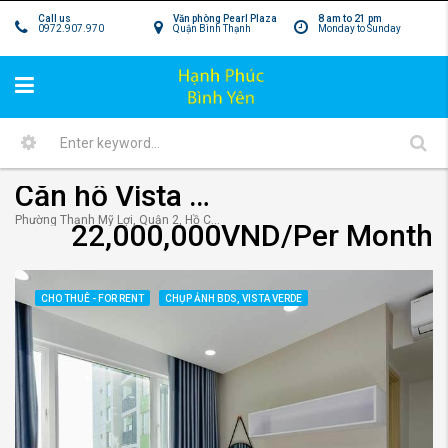
Call us
Văn phòng Pearl Plaza
8 am to 21 pm
0972.907.970
Quận Bình Thạnh
Monday to Sunday
Căn hộ Vista Verde 2 phòng ngủ 84m2 cho thuê
Phường Thạnh Mỹ Lợi, Quận 2, Hồ Chí Minh 70000, Việt Nam
22,000,000VND/Per Month
CHO THUÊ - FOR RENT
CHỤP ẢNH BDS, VISTA VERDE