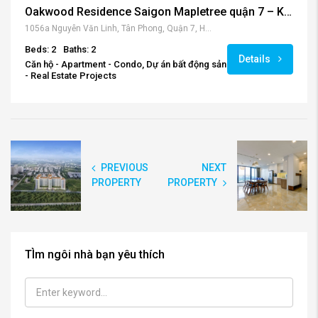
Oakwood Residence Saigon Mapletree quận 7 – Kiến tạo phong cách sống tân tiến hàng đầu khu Nam.
1056a Nguyễn Văn Linh, Tân Phong, Quận 7, Hồ Chí Minh, Việt Nam
Beds: 2
Baths: 2
Details
Căn hộ - Apartment - Condo, Dự án bất động sản
- Real Estate Projects
PREVIOUS
NEXT
PROPERTY
PROPERTY
TÌm ngôi nhà bạn yêu thích