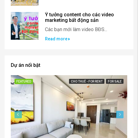
Ý tưởng content cho các video
marketing bất động sản
Các bạn mới làm video BĐS...
Read more
Dự án nổi bật
FEATURED
CHO THUÊ - FOR RENT
FOR SALE
FE