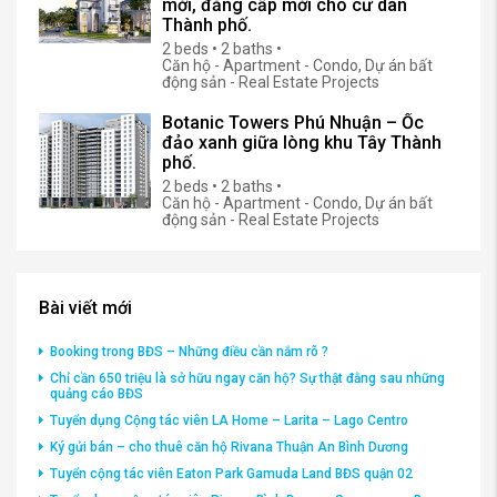
mới, đẳng cấp mới cho cư dân
Thành phố.
2 beds • 2 baths •
Căn hộ - Apartment - Condo, Dự án bất
động sản - Real Estate Projects
Botanic Towers Phú Nhuận – Ốc
đảo xanh giữa lòng khu Tây Thành
phố.
2 beds • 2 baths •
Căn hộ - Apartment - Condo, Dự án bất
động sản - Real Estate Projects
Bài viết mới
Booking trong BĐS – Những điều cần nắm rõ ?
Chỉ cần 650 triệu là sở hữu ngay căn hộ? Sự thật đằng sau những
quảng cáo BĐS
Tuyển dụng Cộng tác viên LA Home – Larita – Lago Centro
Ký gửi bán – cho thuê căn hộ Rivana Thuận An Bình Dương
Tuyển cộng tác viên Eaton Park Gamuda Land BĐS quận 02