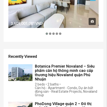
3,601,001,001VND
2,
Recently Viewed
Botanica Premier Novaland – Siêu
phẩm căn hộ thông minh cao cấp
thương hiệu Novaland quận Phú
Nhuận
2 beds • 2 baths •
Căn hộ - Apartment - Condo, Dự án bất
động sản - Real Estate Projects, Novaland
Group
PhoDong Village quận 2 – Đô thị