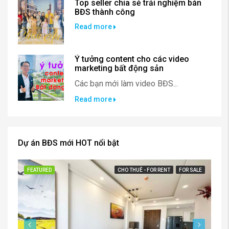
Top seller chia sẻ trải nghiệm bán
BĐS thành công
Read more
Ý tưởng content cho các video
marketing bất động sản
Các bạn mới làm video BĐS...
Read more
Dự án BĐS mới HOT nổi bật
FEATURED
CHO THUÊ - FOR RENT
FOR SALE
FE