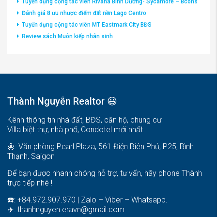
Tuyển dụng cộng tác viên Rivana Bình Dương- Sycamore – Bcons
Đánh giá 8 ưu nhược điểm đất nền Lago Centro
Tuyển dụng cộng tác viên MT Eastmark City BĐS
Review sách Muôn kiếp nhân sinh
Thành Nguyễn Realtor 😃
Kênh thông tin nhà đất, BĐS, căn hộ, chung cư
Villa biệt thự, nhà phố, Condotel mới nhất.
🌼: Văn phòng Pearl Plaza, 561 Điện Biên Phủ, P25, Bình
Thạnh, Saigon
Để bạn được nhanh chóng hỗ trợ, tư vấn, hãy phone Thành
trực tiếp nhé !
☎️: +84.972.907.970 | Zalo – Viber – Whatsapp.
✈️:
thanhnguyen.eravn@gmail.com