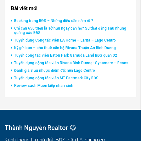
Bài viết mới
Booking trong BĐS – Những điều cần nắm rõ ?
Chỉ cần 650 triệu là sở hữu ngay căn hộ? Sự thật đằng sau những
quảng cáo BĐS
Tuyển dụng Cộng tác viên LA Home – Larita – Lago Centro
Ký gửi bán – cho thuê căn hộ Rivana Thuận An Bình Dương
Tuyển cộng tác viên Eaton Park Gamuda Land BĐS quận 02
Tuyển dụng cộng tác viên Rivana Bình Dương- Sycamore – Bcons
Đánh giá 8 ưu nhược điểm đất nền Lago Centro
Tuyển dụng cộng tác viên MT Eastmark City BĐS
Review sách Muôn kiếp nhân sinh
Thành Nguyễn Realtor 😃
Kênh thông tin nhà đất, BĐS, căn hộ, chung cư