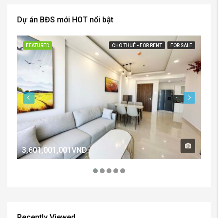
Dự án BĐS mới HOT nổi bật
FEATURED
CHO THUÊ - FOR RENT
FOR SALE
FE
3,601,001,001VND
2,
Recently Viewed