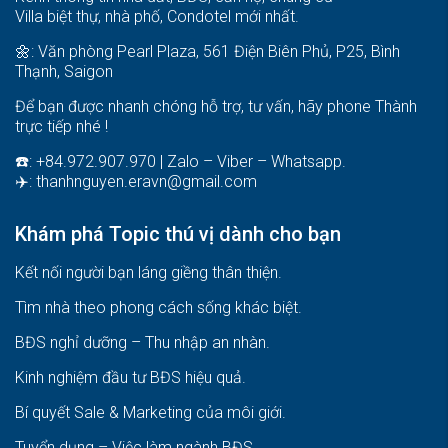
Villa biệt thự, nhà phố, Condotel mới nhất.
🌼: Văn phòng Pearl Plaza, 561 Điện Biên Phủ, P25, Bình
Thạnh, Saigon
Để bạn được nhanh chóng hỗ trợ, tư vấn, hãy phone Thành
trực tiếp nhé !
☎️: +84.972.907.970 | Zalo – Viber – Whatsapp.
✈️:
thanhnguyen.eravn@gmail.com
Khám phá Topic thú vị dành cho bạn
Kết nối người bạn láng giềng thân thiện.
Tìm nhà theo phong cách sống khác biệt
.
BĐS nghỉ dưỡng – Thu nhập an nhàn
.
Kinh nghiệm đầu tư BĐS hiệu quả
.
Bí quyết Sale & Marketing của môi giới
.
Tuyển dụng – Việc làm ngành BĐS
.