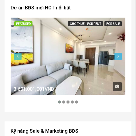
Dự án BĐS mới HOT nổi bật
FEATURED
CHO THUÊ - FOR RENT
FOR SALE
FE
3,601,001,001VND
2,
Kỹ năng Sale & Marketing BĐS