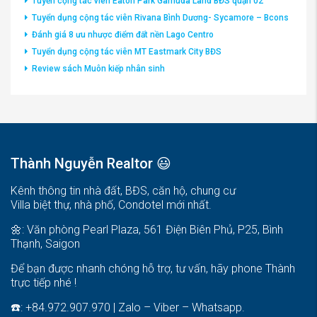
Tuyển cộng tác viên Eaton Park Gamuda Land BĐS quận 02
Tuyển dụng cộng tác viên Rivana Bình Dương- Sycamore – Bcons
Đánh giá 8 ưu nhược điểm đất nền Lago Centro
Tuyển dụng cộng tác viên MT Eastmark City BĐS
Review sách Muôn kiếp nhân sinh
Thành Nguyễn Realtor 😃
Kênh thông tin nhà đất, BĐS, căn hộ, chung cư
Villa biệt thự, nhà phố, Condotel mới nhất.
🌼: Văn phòng Pearl Plaza, 561 Điện Biên Phủ, P25, Bình
Thạnh, Saigon
Để bạn được nhanh chóng hỗ trợ, tư vấn, hãy phone Thành
trực tiếp nhé !
☎️: +84.972.907.970 | Zalo – Viber – Whatsapp.