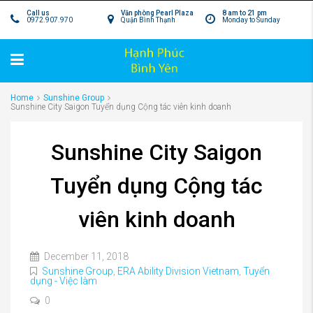
Call us
Văn phòng Pearl Plaza
8 am to 21 pm
0972.907.970
Quận Bình Thạnh
Monday to Sunday
Home
Sunshine Group
Sunshine City Saigon Tuyển dụng Cộng tác viên kinh doanh
Sunshine City Saigon
Tuyển dụng Cộng tác
viên kinh doanh
December 11, 2018
Sunshine Group
,
ERA Ability Division Vietnam
,
Tuyển
dụng - Việc làm
0