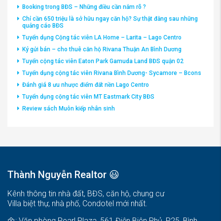
Booking trong BĐS – Những điều cần nắm rõ ?
Chỉ cần 650 triệu là sở hữu ngay căn hộ? Sự thật đằng sau những
quảng cáo BĐS
Tuyển dụng Cộng tác viên LA Home – Larita – Lago Centro
Ký gửi bán – cho thuê căn hộ Rivana Thuận An Bình Dương
Tuyển cộng tác viên Eaton Park Gamuda Land BĐS quận 02
Tuyển dụng cộng tác viên Rivana Bình Dương- Sycamore – Bcons
Đánh giá 8 ưu nhược điểm đất nền Lago Centro
Tuyển dụng cộng tác viên MT Eastmark City BĐS
Review sách Muôn kiếp nhân sinh
Thành Nguyễn Realtor 😃
Kênh thông tin nhà đất, BĐS, căn hộ, chung cư
Villa biệt thự, nhà phố, Condotel mới nhất.
🌼: Văn phòng Pearl Plaza, 561 Điện Biên Phủ, P25, Bình