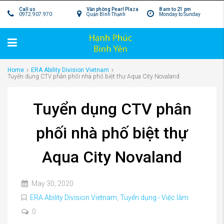
Call us
Văn phòng Pearl Plaza
8 am to 21 pm
0972.907.970
Quận Bình Thạnh
Monday to Sunday
Home
ERA Ability Division Vietnam
Tuyển dụng CTV phân phối nhà phố biệt thự Aqua City Novaland
Tuyển dụng CTV phân
phối nhà phố biệt thự
Aqua City Novaland
May 30, 2020
ERA Ability Division Vietnam
,
Tuyển dụng - Việc làm
0