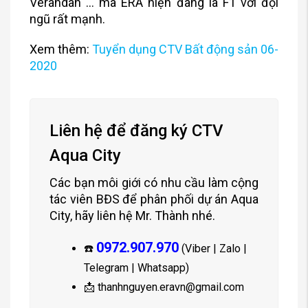
Verandah … mà ERA hiện đang là F1 với đội
ngũ rất mạnh.
Xem thêm:
Tuyển dụng CTV Bất động sản 06-
2020
Liên hệ để đăng ký CTV
Aqua City
Các bạn môi giới có nhu cầu làm cộng
tác viên BĐS để phân phối dự án Aqua
City, hãy liên hệ Mr. Thành nhé.
0972.907.970
☎️
(Viber | Zalo |
Telegram | Whatsapp)
📩
thanhnguyen.eravn@gmail.com