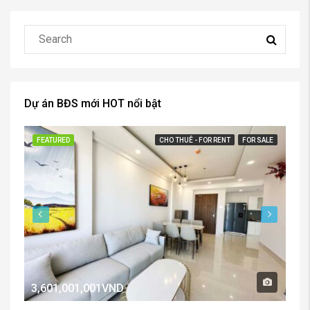
Dự án BĐS mới HOT nổi bật
FEATURED
CHO THUÊ - FOR RENT
FOR SALE
FE
3,601,001,001VND
2,