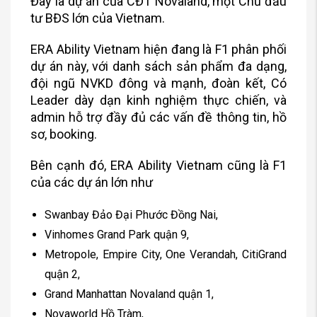
Đây là dự án của CĐT Novaland, một Chủ đầu
tư BĐS lớn của Vietnam.
ERA Ability Vietnam hiện đang là F1 phân phối
dự án này, với danh sách sản phẩm đa dạng,
đội ngũ NVKD đông và mạnh, đoàn kết, Có
Leader dày dạn kinh nghiệm thực chiến, và
admin hỗ trợ đầy đủ các vấn đề thông tin, hồ
sơ, booking.
Bên cạnh đó, ERA Ability Vietnam cũng là F1
của các dự án lớn như
Swanbay Đảo Đại Phước Đồng Nai,
Vinhomes Grand Park quận 9,
Metropole, Empire City, One Verandah, CitiGrand
quận 2,
Grand Manhattan Novaland quận 1,
Novaworld Hồ Tràm,