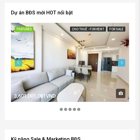
Dự án BĐS mới HOT nổi bật
FEATURED
CHO THUÊ - FOR RENT
FOR SALE
FE
3,601,001,001VND
2,
Kỹ năng Sale & Marketing BĐS