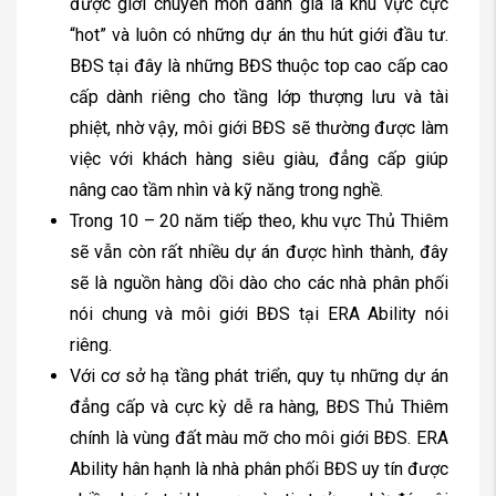
được giới chuyên môn đánh giá là khu vực cực
“hot” và luôn có những dự án thu hút giới đầu tư.
BĐS tại đây là những BĐS thuộc top cao cấp cao
cấp dành riêng cho tầng lớp thượng lưu và tài
phiệt, nhờ vậy, môi giới BĐS sẽ thường được làm
việc với khách hàng siêu giàu, đẳng cấp giúp
nâng cao tầm nhìn và kỹ năng trong nghề.
Trong 10 – 20 năm tiếp theo, khu vực Thủ Thiêm
sẽ vẫn còn rất nhiều dự án được hình thành, đây
sẽ là nguồn hàng dồi dào cho các nhà phân phối
nói chung và môi giới BĐS tại ERA Ability nói
riêng.
Với cơ sở hạ tầng phát triển, quy tụ những dự án
đẳng cấp và cực kỳ dễ ra hàng, BĐS Thủ Thiêm
chính là vùng đất màu mỡ cho môi giới BĐS. ERA
Ability hân hạnh là nhà phân phối BĐS uy tín được