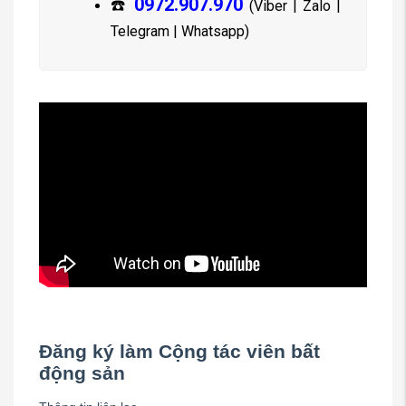
0972.907.970
☎️
(Viber | Zalo |
Telegram | Whatsapp)