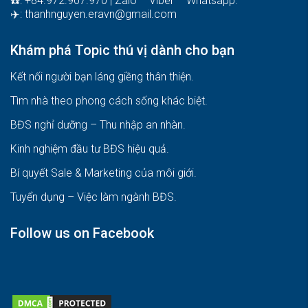
☎️: +84.972.907.970 | Zalo – Viber – Whatsapp.
✈️:
thanhnguyen.eravn@gmail.com
Khám phá Topic thú vị dành cho bạn
Kết nối người bạn láng giềng thân thiện.
Tìm nhà theo phong cách sống khác biệt
.
BĐS nghỉ dưỡng – Thu nhập an nhàn
.
Kinh nghiệm đầu tư BĐS hiệu quả
.
Bí quyết Sale & Marketing của môi giới
.
Tuyển dụng – Việc làm ngành BĐS
.
Follow us on Facebook